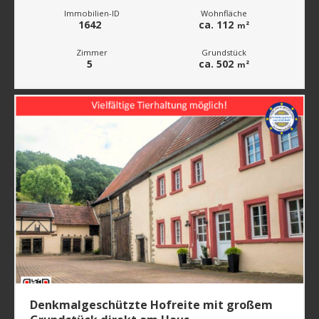
Immobilien-ID
Wohnfläche
1642
ca. 112
m²
Zimmer
Grundstück
5
ca. 502
m²
Denkmalgeschützte Hofreite mit großem