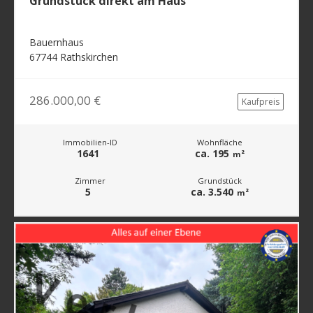
Grundstück direkt am Haus
Bauernhaus
67744 Rathskirchen
286.000,00 €
Kaufpreis
Immobilien-ID
Wohnfläche
1641
ca. 195
m²
Zimmer
Grundstück
5
ca. 3.540
m²