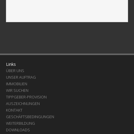
Links
ÜBER UNS
UNSER AUFTRAG
IMMOBILIEN
WIR SUCHEN
TIPPGEBER-PROVISION
AUSZEICHNUNGEN
KONTAKT
GESCHÄFTSBEDINGUNGEN
WEITERBILDUNG
DOWNLOADS