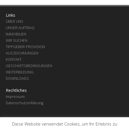
Links
ÜBER UNS
UNSER AUFTRAG
IMMOBILIEN
WIR SUCHEN
TIPPGEBER-PROVISION
AUSZEICHNUNGEN
KONTAKT
GESCHÄFTSBEDINGUNGEN
WEITERBILDUNG
DOWNLOADS
Rechtliches
Impressum
Datenschutzerklärung
Diese Website verwendet Cookies, um Ihr Erlebnis zu
© 2026 - Mohr Immobilien e. K.