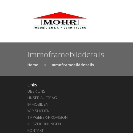
Immoframebilddetails
Home
Immoframebilddetails
Links
ÜBER UNS
UNSER AUFTRAG
IMMOBILIEN
WIR SUCHEN
TIPPGEBER-PROVISION
AUSZEICHNUNGEN
KONTAKT